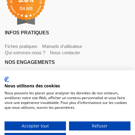
754 AVIS
INFOS PRATIQUES
Fiches pratiques
Manuels d'utilisateur
Qui sommes-nous ?
Nous contacter
NOS ENGAGEMENTS
Livraisons
Paiements
Mentions légales et CGV
NOS COORDONNÉES
Nous utilisons des cookies
Nous pouvons les placer pour analyser les données de nos visiteurs,
améliorer notre site Web, afficher un contenu personnalisé et vous faire
530 avenue du Roucagnier , 34400 Lunel-Viel
vivre une expérience inoubliable. Pour plus d'informations sur les cookies
04 67 58 38 57
que nous utilisons, ouvrez les paramètres.
contact@trconseil.com
www.trconseil.com
Du lundi au vendredi, 8h00 - 12h00 / 13h45 à 17h30
Accepter tout
Refuser