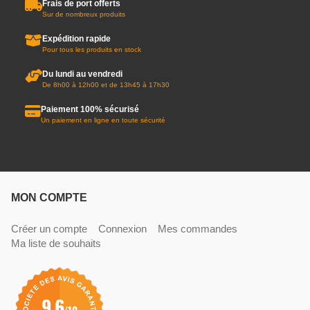
Frais de port offerts
Sur de nombreux produits
Expédition rapide
Pour tous les produits en stock
Du lundi au vendredi
De 8h00 à 12h00 et de 13h45 à 17h30
Paiement 100% sécurisé
Un paiement en ligne en toute sécurité
MON COMPTE
Créer un compte
Connexion
Mes commandes
Ma liste de souhaits
9.6
/10