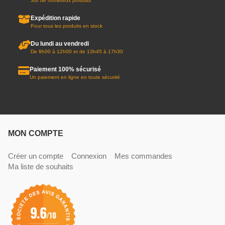
Sur de nombreux produits
Expédition rapide
Pour tous les produits en stock
Du lundi au vendredi
De 8h00 à 12h00 et de 13h45 à 17h30
Paiement 100% sécurisé
Un paiement en ligne en toute sécurité
MON COMPTE
Créer un compte
Connexion
Mes commandes
Ma liste de souhaits
9.6
/10