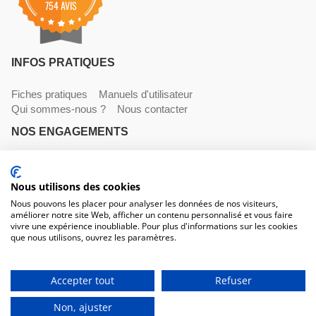
754 AVIS
INFOS PRATIQUES
Fiches pratiques
Manuels d'utilisateur
Qui sommes-nous ?
Nous contacter
NOS ENGAGEMENTS
Livraisons
Paiements
Mentions légales et CGV
Nous utilisons des cookies
NOS COORDONNÉES
Nous pouvons les placer pour analyser les données de nos visiteurs,
améliorer notre site Web, afficher un contenu personnalisé et vous faire
530 avenue du Roucagnier , 34400 Lunel-Viel
vivre une expérience inoubliable. Pour plus d'informations sur les cookies
04 67 58 38 57
que nous utilisons, ouvrez les paramètres.
contact@trconseil.com
www.trconseil.com
Du lundi au vendredi, 8h00 - 12h00 / 13h45 à 17h30
Accepter tout
Refuser
Non, ajuster