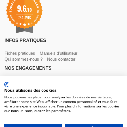
9.6
/10
754 AVIS
INFOS PRATIQUES
Fiches pratiques
Manuels d'utilisateur
Qui sommes-nous ?
Nous contacter
NOS ENGAGEMENTS
Livraisons
Paiements
Mentions légales et CGV
NOS COORDONNÉES
Nous utilisons des cookies
Nous pouvons les placer pour analyser les données de nos visiteurs,
améliorer notre site Web, afficher un contenu personnalisé et vous faire
530 avenue du Roucagnier , 34400 Lunel-Viel
vivre une expérience inoubliable. Pour plus d'informations sur les cookies
04 67 58 38 57
que nous utilisons, ouvrez les paramètres.
contact@trconseil.com
www.trconseil.com
Du lundi au vendredi, 8h00 - 12h00 / 13h45 à 17h30