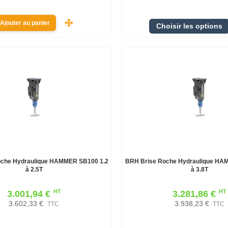
Ajouter au panier
Choisir les options
oche Hydraulique HAMMER SB100 1.2
BRH Brise Roche Hydraulique HA
à 2.5T
à 3.8T
HT
HT
3.001,94 €
3.281,86 €
3.602,33 €
3.938,23 €
TTC
TTC