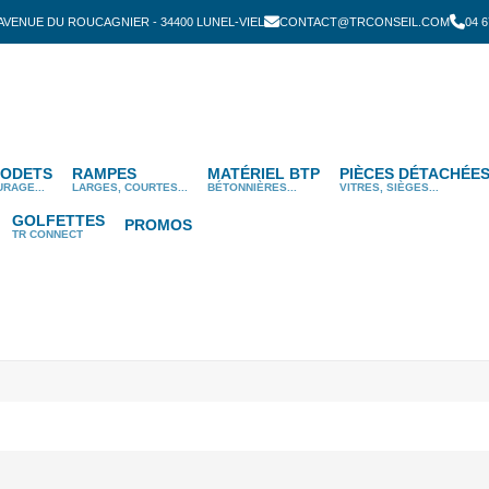
 AVENUE DU ROUCAGNIER - 34400 LUNEL-VIEL
CONTACT@TRCONSEIL.COM
04 6
ODETS
RAMPES
MATÉRIEL BTP
PIÈCES DÉTACHÉE
URAGE...
LARGES, COURTES...
BÉTONNIÈRES...
VITRES, SIÈGES...
GOLFETTES
PROMOS
TR CONNECT