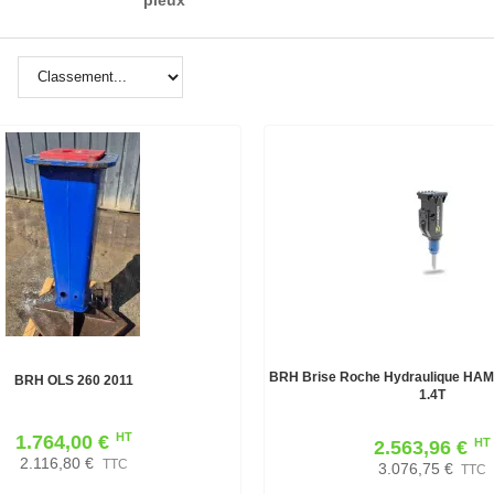
BRH Brise Roche Hydraulique HAM
BRH OLS 260 2011
1.4T
HT
1.764,00 €
HT
2.563,96 €
2.116,80 €
TTC
3.076,75 €
TTC