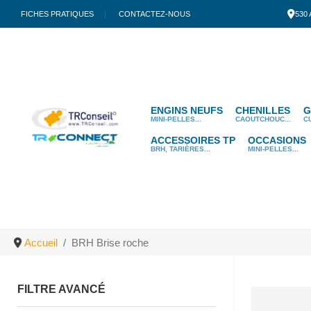
FICHES PRATIQUES
CONTACTEZ-NOUS
530
ENGINS NEUFS
CHENILLES
G
MINI-PELLES...
CAOUTCHOUC...
C
ACCESSOIRES TP
OCCASIONS
BRH, TARIÈRES...
MINI-PELLES...
Accueil
BRH Brise roche
FILTRE AVANCÉ