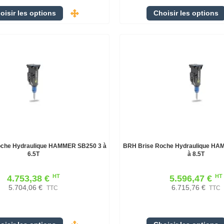
oisir les options
Choisir les options
oche Hydraulique HAMMER SB250 3 à
BRH Brise Roche Hydraulique HA
6.5T
à 8.5T
HT
HT
4.753,38 €
5.596,47 €
5.704,06 €
6.715,76 €
TTC
TTC