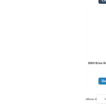
Ch
BRH Brise 
De
Afficher #