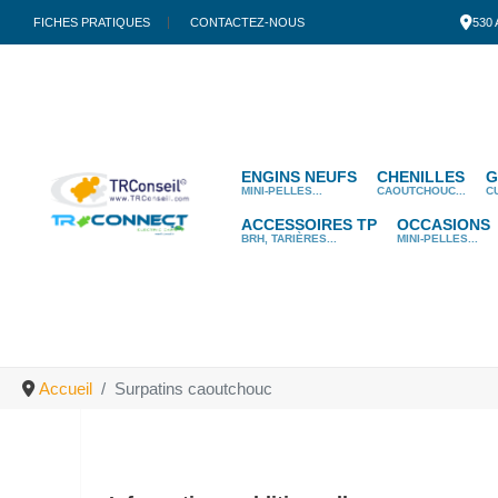
FICHES PRATIQUES
CONTACTEZ-NOUS
530
ENGINS NEUFS
CHENILLES
G
MINI-PELLES...
CAOUTCHOUC...
C
ACCESSOIRES TP
OCCASIONS
BRH, TARIÈRES...
MINI-PELLES...
Accueil
Surpatins caoutchouc