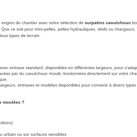
vos engins de chantier avec notre sélection de
surpatins caoutchouc
bo
r. Que ce soit pour mini-pelles, pelles hydrauliques, skids ou chargeur
tous types de terrain.
avec entraxe standard, disponibles en différentes largeurs, pour s’ada
lacées par du caoutchouc moulé, boulonnées directement sur votre cha
que.
 largeurs, entraxes et modèles disponibles pour convenir à divers types
es moulées ?
ttoirs)
ieu urbain ou sur surfaces sensibles