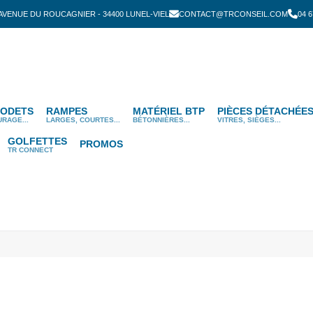
 AVENUE DU ROUCAGNIER - 34400 LUNEL-VIEL
CONTACT@TRCONSEIL.COM
04 6
ODETS
RAMPES
MATÉRIEL BTP
PIÈCES DÉTACHÉE
URAGE...
LARGES, COURTES...
BÉTONNIÈRES...
VITRES, SIÈGES...
GOLFETTES
PROMOS
TR CONNECT