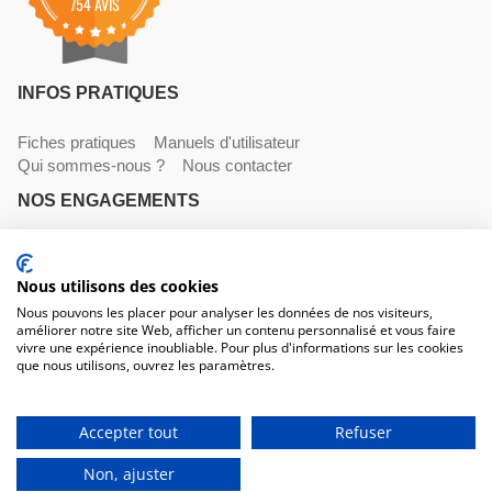
754 AVIS
INFOS PRATIQUES
Fiches pratiques
Manuels d'utilisateur
Qui sommes-nous ?
Nous contacter
NOS ENGAGEMENTS
Livraisons
Paiements
Mentions légales et CGV
Nous utilisons des cookies
NOS COORDONNÉES
Nous pouvons les placer pour analyser les données de nos visiteurs,
améliorer notre site Web, afficher un contenu personnalisé et vous faire
530 avenue du Roucagnier , 34400 Lunel-Viel
vivre une expérience inoubliable. Pour plus d'informations sur les cookies
04 67 58 38 57
que nous utilisons, ouvrez les paramètres.
contact@trconseil.com
www.trconseil.com
Du lundi au vendredi, 8h00 - 12h00 / 13h45 à 17h30
Accepter tout
Refuser
28,00 €
HT
Non, ajuster
33,60 €
TTC