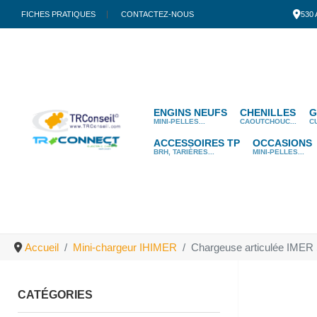
FICHES PRATIQUES
CONTACTEZ-NOUS
530
ENGINS NEUFS
CHENILLES
G
MINI-PELLES...
CAOUTCHOUC...
C
ACCESSOIRES TP
OCCASIONS
BRH, TARIÈRES...
MINI-PELLES...
Accueil
Mini-chargeur IHIMER
Chargeuse articulée IME
CATÉGORIES