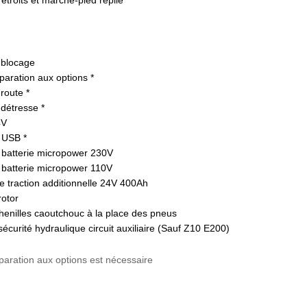
 blocage
éparation aux options *
route *
 détresse *
4V
 USB *
batterie micropower 230V
batterie micropower 110V
de traction additionnelle 24V 400Ah
rotor
henilles caoutchouc à la place des pneus
écurité hydraulique circuit auxiliaire (Sauf Z10 E200)
éparation aux options est nécessaire