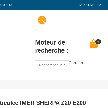
7 58 38 57
MON COMPTE
S
Moteur de
0
recherche :
Chercher
rticulée IMER SHERPA Z20 E200