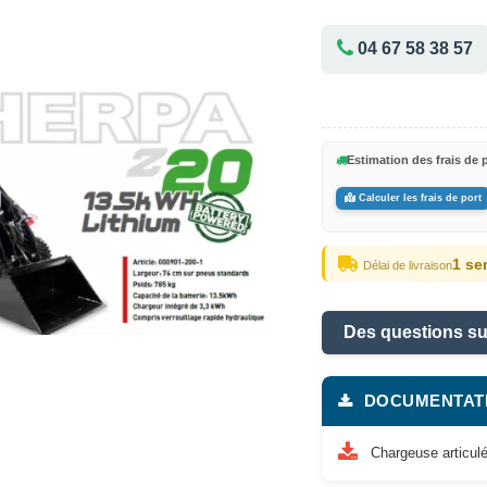
04 67 58 38 57
Estimation des frais de p
Calculer les frais de port
1 se
Délai de livraison
Des questions su
DOCUMENTAT
Chargeuse artic