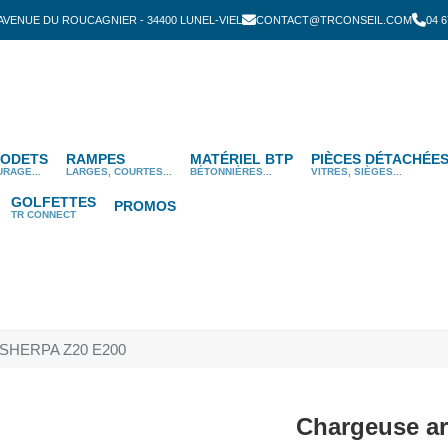
 AVENUE DU ROUCAGNIER - 34400 LUNEL-VIEL
CONTACT@TRCONSEIL.COM
04 6
ODETS
RAMPES
MATÉRIEL BTP
PIÈCES DÉTACHÉE
URAGE...
LARGES, COURTES...
BÉTONNIÈRES...
VITRES, SIÈGES...
GOLFETTES
PROMOS
TR CONNECT
R SHERPA Z20 E200
Chargeuse a