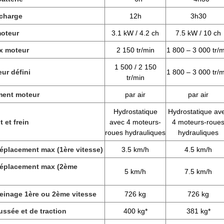
charge
12h
3h30
oteur
3.1 kW / 4.2 ch
7.5 kW / 10 ch
x moteur
2 150 tr/min
1 800 – 3 000 tr/m
1 500 / 2 150
ur défini
1 800 – 3 000 tr/m
tr/min
ment moteur
par air
par air
Hydrostatique
Hydrostatique av
 et frein
avec 4 moteurs-
4 moteurs-roue
roues hydrauliques
hydrauliques
déplacement max (1ère vitesse)
3.5 km/h
4.5 km/h
déplacement max (2ème
5 km/h
7.5 km/h
reinage 1ère ou 2ème vitesse
726 kg
726 kg
ssée et de traction
400 kg*
381 kg*