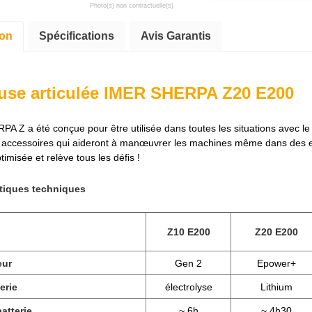
Photo(s) non contractuelle(s)
ion
Spécifications
Avis Garantis
use articulée IMER SHERPA Z20 E200
PA Z a été conçue pour être utilisée dans toutes les situations avec le
 accessoires qui aideront à manœuvrer les machines même dans des endr
imisée et relève tous les défis !
stiques techniques
Z10 E200
Z20 E200
eur
Gen 2
Epower+
erie
électrolyse
Lithium
atterie
~ 6h
~ 4h30