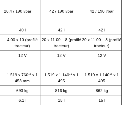
26.4 / 190 l/bar
42 / 190 l/bar
42 / 190 l/bar
40 l
42 l
42 l
4.00 x 10 (profilé
20 x 11.00 – 8 (profilé
20 x 11.00 – 8 (profilé
tracteur)
tracteur)
tracteur)
12 V
12 V
12 V
1
1 519 x 760** x 1
1 519 x 1 140** x 1
1 519 x 1 140** x 1
453 mm
495
495
693 kg
816 kg
862 kg
6.1 l
15 l
15 l