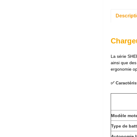
Descript
Charge
La série SHER
ainsi que des
ergonomie opt
✅ Caractéri
Modèle mot
Type de batt
Autonomie b