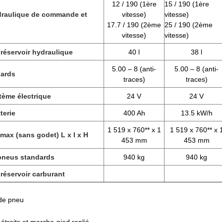
12 / 190 (1ère
15 / 190 (1ère
raulique de commande et
vitesse)
vitesse)
17.7 / 190 (2ème
25 / 190 (2ème
vitesse)
vitesse)
réservoir hydraulique
40 l
38 l
5.00 – 8 (anti-
5.00 – 8 (anti-
dards
traces)
traces)
tème électrique
24 V
24 V
terie
400 Ah
13.5 kW/h
1 519 x 760** x 1
1 519 x 760** x 
max (sans godet) L x l x H
453 mm
453 mm
pneus standards
940 kg
940 kg
réservoir carburant
 de pneu
étroits et marche-pied replié