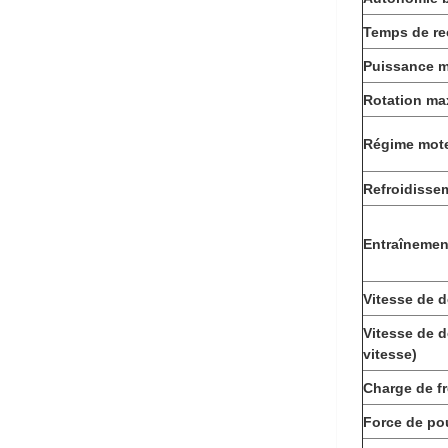
Temps de re
Puissance m
Rotation ma
Régime mote
Refroidisse
Entraînement
Vitesse de 
Vitesse de 
vitesse)
Charge de f
Force de pou