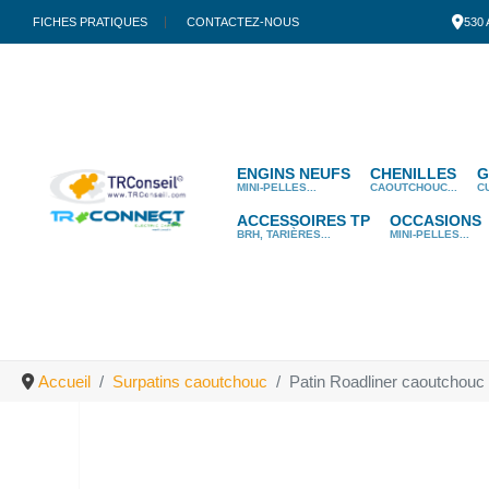
FICHES PRATIQUES
CONTACTEZ-NOUS
530
ENGINS NEUFS
CHENILLES
G
MINI-PELLES...
CAOUTCHOUC...
C
ACCESSOIRES TP
OCCASIONS
BRH, TARIÈRES...
MINI-PELLES...
Accueil
Surpatins caoutchouc
Patin Roadliner caoutchouc