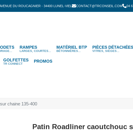
 AVENUE DU ROUCAGNIER - 34400 LUNEL-VIEL
CONTACT@TRCONSEIL.COM
04 6
ODETS
RAMPES
MATÉRIEL BTP
PIÈCES DÉTACHÉE
URAGE...
LARGES, COURTES...
BÉTONNIÈRES...
VITRES, SIÈGES...
GOLFETTES
PROMOS
TR CONNECT
 sur chaine 135-400
Patin Roadliner caoutchouc s