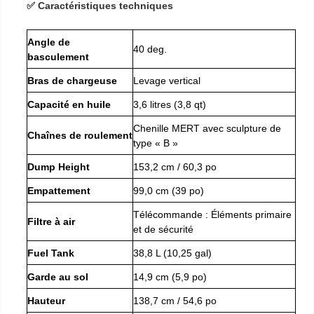
✅ Caractéristiques techniques
Angle de
40 deg.
basculement
Bras de chargeuse
Levage vertical
Capacité en huile
3,6 litres (3,8 qt)
Chenille MERT avec sculpture de
Chaînes de roulement
type « B »
Dump Height
153,2 cm / 60,3 po
Empattement
99,0 cm (39 po)
Télécommande : Éléments primaire
Filtre à air
et de sécurité
Fuel Tank
38,8 L (10,25 gal)
Garde au sol
14,9 cm (5,9 po)
Hauteur
138,7 cm / 54,6 po