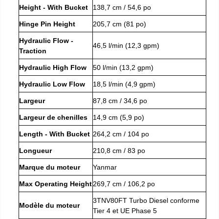
Height - With Bucket
138,7 cm / 54,6 po
Hinge Pin Height
205,7 cm (81 po)
Hydraulic Flow -
46,5 l/min (12,3 gpm)
Traction
Hydraulic High Flow
50 l/min (13,2 gpm)
Hydraulic Low Flow
18,5 l/min (4,9 gpm)
Largeur
87,8 cm / 34,6 po
Largeur de chenilles
14,9 cm (5,9 po)
Length - With Bucket
264,2 cm / 104 po
Longueur
210,8 cm / 83 po
Marque du moteur
Yanmar
Max Operating Height
269,7 cm / 106,2 po
3TNV80FT Turbo Diesel conforme
Modèle du moteur
Tier 4 et UE Phase 5