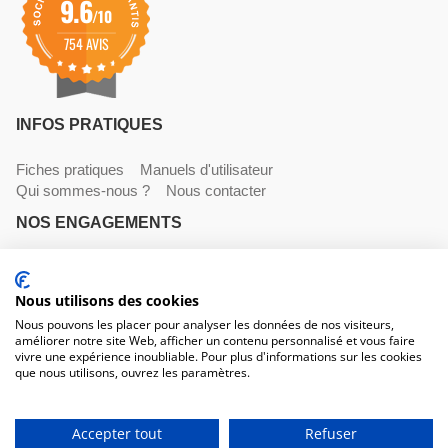
9.6
/10
754 AVIS
INFOS PRATIQUES
Fiches pratiques
Manuels d'utilisateur
Qui sommes-nous ?
Nous contacter
NOS ENGAGEMENTS
Livraisons
Paiements
Mentions légales et CGV
Nous utilisons des cookies
NOS COORDONNÉES
Nous pouvons les placer pour analyser les données de nos visiteurs,
améliorer notre site Web, afficher un contenu personnalisé et vous faire
530 avenue du Roucagnier , 34400 Lunel-Viel
vivre une expérience inoubliable. Pour plus d'informations sur les cookies
04 67 58 38 57
que nous utilisons, ouvrez les paramètres.
contact@trconseil.com
www.trconseil.com
Du lundi au vendredi, 8h00 - 12h00 / 13h45 à 17h30
Accepter tout
Refuser