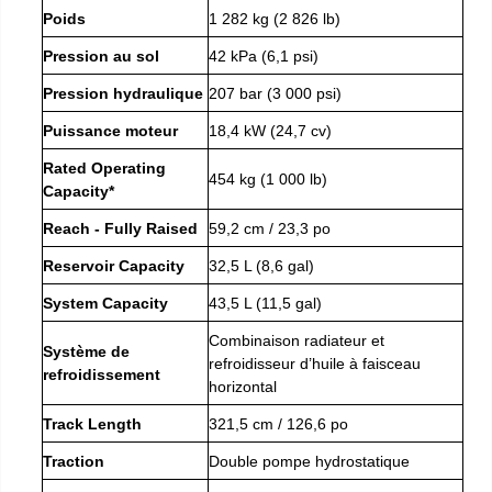
Poids
1 282 kg (2 826 lb)
Pression au sol
42 kPa (6,1 psi)
Pression hydraulique
207 bar (3 000 psi)
Puissance moteur
18,4 kW (24,7 cv)
Rated Operating
454 kg (1 000 lb)
Capacity*
Reach - Fully Raised
59,2 cm / 23,3 po
Reservoir Capacity
32,5 L (8,6 gal)
System Capacity
43,5 L (11,5 gal)
Combinaison radiateur et
Système de
refroidisseur d’huile à faisceau
refroidissement
horizontal
Track Length
321,5 cm / 126,6 po
Traction
Double pompe hydrostatique