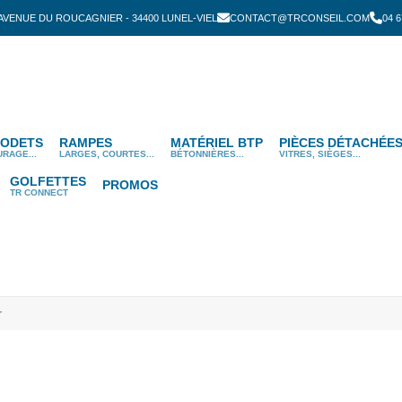
 AVENUE DU ROUCAGNIER - 34400 LUNEL-VIEL
CONTACT@TRCONSEIL.COM
04 6
ODETS
RAMPES
MATÉRIEL BTP
PIÈCES DÉTACHÉE
URAGE...
LARGES, COURTES...
BÉTONNIÈRES...
VITRES, SIÈGES...
GOLFETTES
PROMOS
TR CONNECT
r