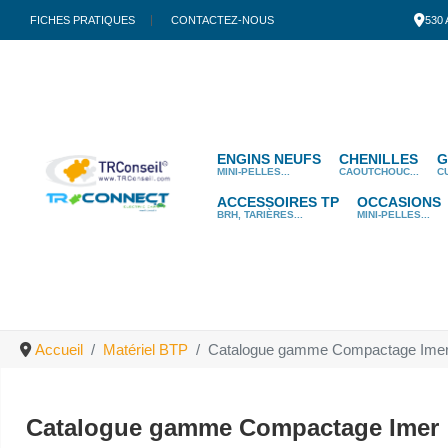
FICHES PRATIQUES
CONTACTEZ-NOUS
530
ENGINS NEUFS
CHENILLES
G
MINI-PELLES...
CAOUTCHOUC...
C
ACCESSOIRES TP
OCCASIONS
BRH, TARIÈRES...
MINI-PELLES...
Accueil
Matériel BTP
Catalogue gamme Compactage Ime
Catalogue gamme Compactage Imer