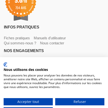
/10
754 AVIS
INFOS PRATIQUES
Fiches pratiques
Manuels d'utilisateur
Qui sommes-nous ?
Nous contacter
NOS ENGAGEMENTS
Livraisons
Paiements
Mentions légales et CGV
Nous utilisons des cookies
NOS COORDONNÉES
Nous pouvons les placer pour analyser les données de nos visiteurs,
améliorer notre site Web, afficher un contenu personnalisé et vous faire
530 avenue du Roucagnier , 34400 Lunel-Viel
vivre une expérience inoubliable. Pour plus d'informations sur les cookies
04 67 58 38 57
que nous utilisons, ouvrez les paramètres.
contact@trconseil.com
www.trconseil.com
Du lundi au vendredi, 8h00 - 12h00 / 13h45 à 17h30
Accepter tout
Refuser
HT