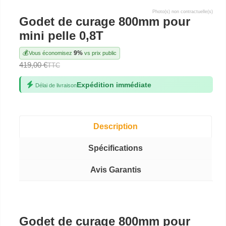
Photo(s) non contractuelle(s)
Godet de curage 800mm pour
mini pelle 0,8T
💰
9%
Vous économisez
vs prix public
419,00 €
TTC
Expédition immédiate
Délai de livraison
Description
Spécifications
Avis Garantis
Godet de curage 800mm pour