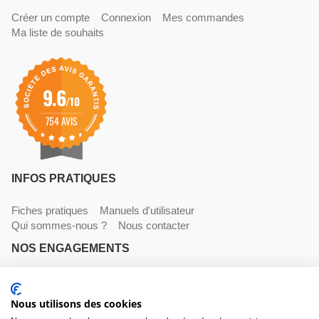
Créer un compte
Connexion
Mes commandes
Ma liste de souhaits
9.6
/10
754 AVIS
INFOS PRATIQUES
Fiches pratiques
Manuels d'utilisateur
Qui sommes-nous ?
Nous contacter
NOS ENGAGEMENTS
Livraisons
Paiements
Mentions légales et CGV
NOS COORDONNÉES
Nous utilisons des cookies