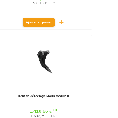
760,10 €
TTC
Ajouter au panier
Dent de déroctage Morin Module 0
HT
1.410,66 €
1.692,79 €
TTC