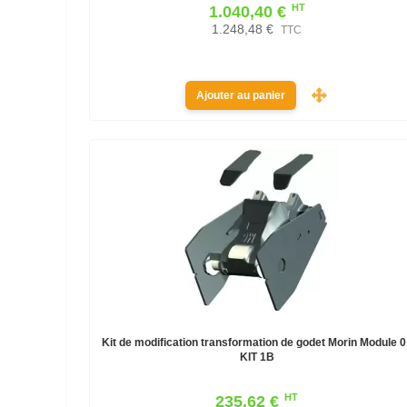
HT
1.040,40 €
1.248,48 €
TTC
Ajouter au panier
Kit de modification transformation de godet Morin Module 0 
KIT 1B
HT
235,62 €