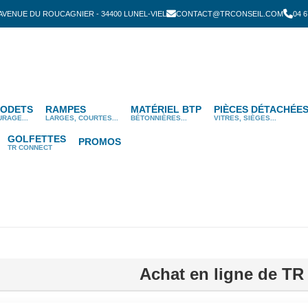
 AVENUE DU ROUCAGNIER - 34400 LUNEL-VIEL
CONTACT@TRCONSEIL.COM
04 6
ODETS
RAMPES
MATÉRIEL BTP
PIÈCES DÉTACHÉE
URAGE...
LARGES, COURTES...
BÉTONNIÈRES...
VITRES, SIÈGES...
GOLFETTES
PROMOS
TR CONNECT
Achat en ligne de TR