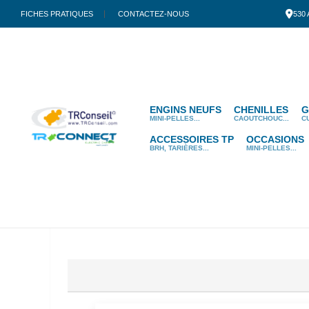
FICHES PRATIQUES
CONTACTEZ-NOUS
530
ENGINS NEUFS
CHENILLES
G
MINI-PELLES...
CAOUTCHOUC...
C
ACCESSOIRES TP
OCCASIONS
BRH, TARIÈRES...
MINI-PELLES...