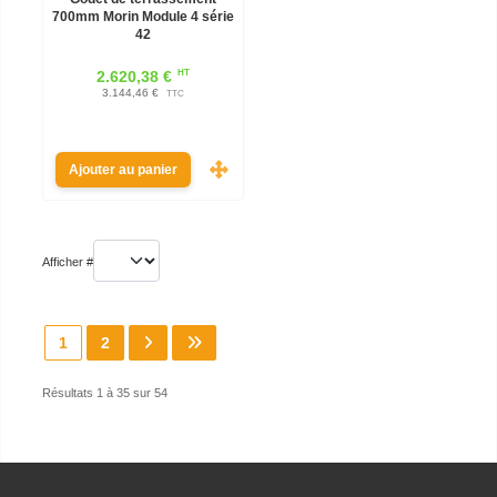
700mm Morin Module 4 série
42
HT
2.620,38 €
3.144,46 €
TTC
Ajouter au panier
Afficher #
1
2
Résultats 1 à 35 sur 54