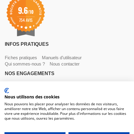
9.6
/10
754 AVIS
INFOS PRATIQUES
Fiches pratiques
Manuels d'utilisateur
Qui sommes-nous ?
Nous contacter
NOS ENGAGEMENTS
Livraisons
Paiements
Mentions légales et CGV
Nous utilisons des cookies
NOS COORDONNÉES
Nous pouvons les placer pour analyser les données de nos visiteurs,
améliorer notre site Web, afficher un contenu personnalisé et vous faire
530 avenue du Roucagnier , 34400 Lunel-Viel
vivre une expérience inoubliable. Pour plus d'informations sur les cookies
04 67 58 38 57
que nous utilisons, ouvrez les paramètres.
contact@trconseil.com
www.trconseil.com