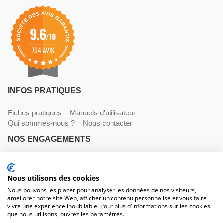
9.6
/10
754 AVIS
INFOS PRATIQUES
Fiches pratiques
Manuels d'utilisateur
Qui sommes-nous ?
Nous contacter
NOS ENGAGEMENTS
Livraisons
Paiements
Mentions légales et CGV
NOS COORDONNÉES
Nous utilisons des cookies
Nous pouvons les placer pour analyser les données de nos visiteurs,
améliorer notre site Web, afficher un contenu personnalisé et vous faire
530 avenue du Roucagnier , 34400 Lunel-Viel
vivre une expérience inoubliable. Pour plus d'informations sur les cookies
04 67 58 38 57
que nous utilisons, ouvrez les paramètres.
contact@trconseil.com