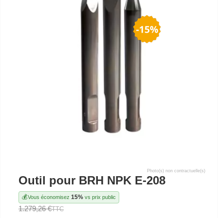
Photo(s) non contractuelle(s)
Outil pour BRH NPK E-208
💰
15%
Vous économisez
vs prix public
1.279,26 €
TTC