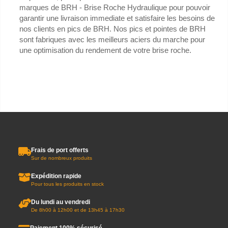
marques de BRH - Brise Roche Hydraulique pour pouvoir
garantir une livraison immediate et satisfaire les besoins de
nos clients en pics de BRH. Nos pics et pointes de BRH
sont fabriques avec les meilleurs aciers du marche pour
une optimisation du rendement de votre brise roche.
Frais de port offerts
Sur de nombreux produits
Expédition rapide
Pour tous les produits en stock
Du lundi au vendredi
De 8h00 à 12h00 et de 13h45 à 17h30
Paiement 100% sécurisé