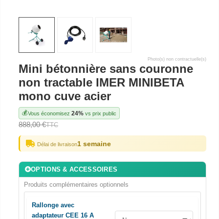
Photo(s) non contractuelle(s)
Mini bétonnière sans couronne
non tractable IMER MINIBETA
mono cuve acier
💰
24%
Vous économisez
vs prix public
888,00 €
TTC
1 semaine
Délai de livraison
OPTIONS & ACCESSOIRES
Produits complémentaires optionnels
Rallonge avec
adaptateur CEE 16 A