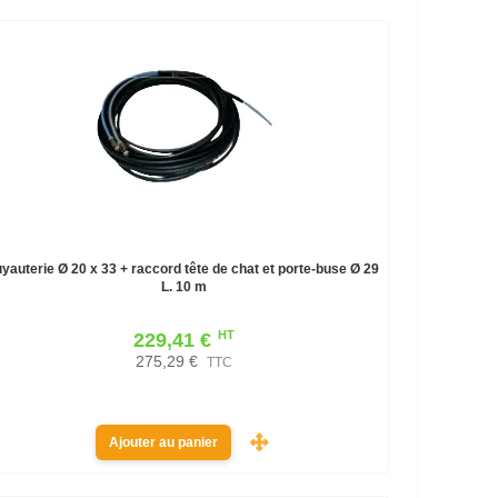
uyauterie Ø 20 x 33 + raccord tête de chat et porte-buse Ø 29
L. 10 m
HT
229,41 €
275,29 €
TTC
Ajouter au panier