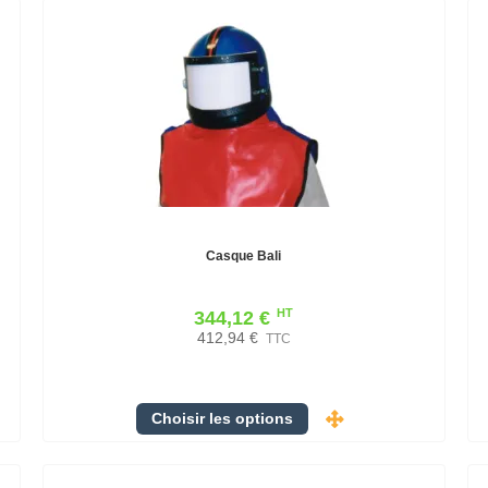
Casque Bali
HT
344,12 €
412,94 €
TTC
Choisir les options