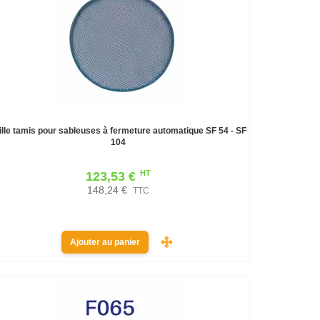
ille tamis pour sableuses à fermeture automatique SF 54 - SF
104
HT
123,53 €
148,24 €
TTC
Ajouter au panier