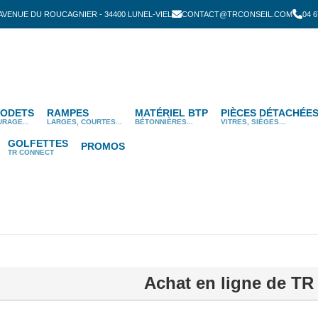
 AVENUE DU ROUCAGNIER - 34400 LUNEL-VIEL
CONTACT@TRCONSEIL.COM
04 6
ODETS
RAMPES
MATÉRIEL BTP
PIÈCES DÉTACHÉE
URAGE...
LARGES, COURTES...
BÉTONNIÈRES...
VITRES, SIÈGES...
GOLFETTES
PROMOS
TR CONNECT
Achat en ligne de TR