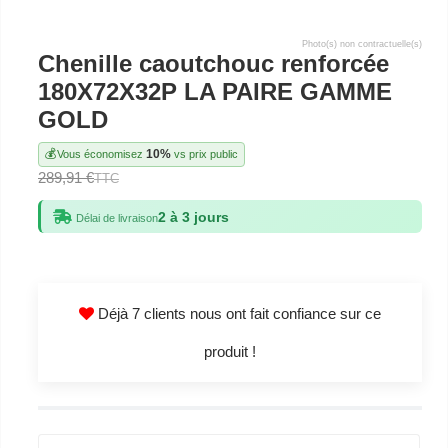
Photo(s) non contractuelle(s)
Chenille caoutchouc renforcée
180X72X32P LA PAIRE GAMME
GOLD
💰
10%
Vous économisez
vs prix public
289,91 €
TTC
2 à 3 jours
Délai de livraison
Déjà 7 clients nous ont fait confiance sur ce
produit !