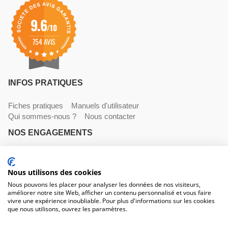
9.6
/10
754 AVIS
INFOS PRATIQUES
Fiches pratiques
Manuels d'utilisateur
Qui sommes-nous ?
Nous contacter
NOS ENGAGEMENTS
Livraisons
Paiements
Mentions légales et CGV
Nous utilisons des cookies
NOS COORDONNÉES
Nous pouvons les placer pour analyser les données de nos visiteurs,
améliorer notre site Web, afficher un contenu personnalisé et vous faire
530 avenue du Roucagnier , 34400 Lunel-Viel
vivre une expérience inoubliable. Pour plus d'informations sur les cookies
04 67 58 38 57
que nous utilisons, ouvrez les paramètres.
contact@trconseil.com
www.trconseil.com