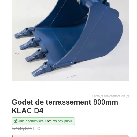
Photo(s) non contractuelle(s)
Godet de terrassement 800mm
KLAC D4
💰
16%
Vous économisez
vs prix public
1.489,40 €
TTC