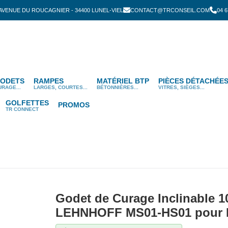
 AVENUE DU ROUCAGNIER - 34400 LUNEL-VIEL
CONTACT@TRCONSEIL.COM
04 6
ODETS
RAMPES
MATÉRIEL BTP
PIÈCES DÉTACHÉE
URAGE...
LARGES, COURTES...
BÉTONNIÈRES...
VITRES, SIÈGES...
GOLFETTES
PROMOS
TR CONNECT
Godet de Curage Inclinable 
LEHNHOFF MS01-HS01 pour Mi