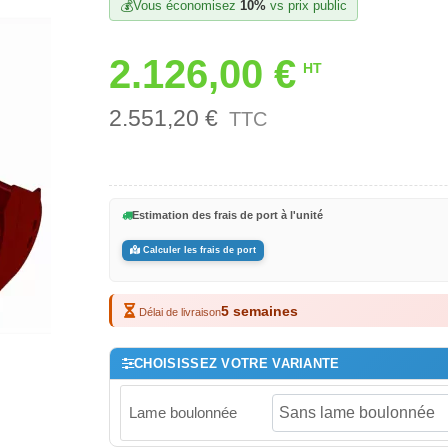
💰
Vous économisez
10%
vs prix public
2.126,00 €
HT
2.551,20 €
TTC
Estimation des frais de port à l'unité
Calculer les frais de port
5 semaines
Délai de livraison
CHOISISSEZ VOTRE VARIANTE
Lame boulonnée