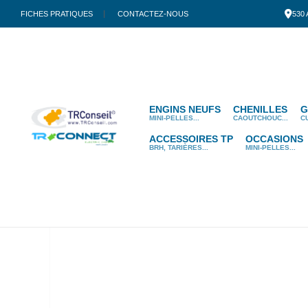
FICHES PRATIQUES
CONTACTEZ-NOUS
530
ENGINS NEUFS
CHENILLES
G
MINI-PELLES...
CAOUTCHOUC...
C
ACCESSOIRES TP
OCCASIONS
BRH, TARIÈRES...
MINI-PELLES...