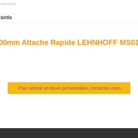
tractuelle(s)
rantis
000mm Attache Rapide LEHNHOFF MS01-H
Pour obtenir un devis personnalisé, contactez-nous