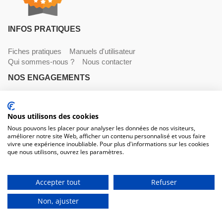
INFOS PRATIQUES
Fiches pratiques
Manuels d'utilisateur
Qui sommes-nous ?
Nous contacter
NOS ENGAGEMENTS
Livraisons
Paiements
Mentions légales et CGV
Nous utilisons des cookies
NOS COORDONNÉES
Nous pouvons les placer pour analyser les données de nos visiteurs,
améliorer notre site Web, afficher un contenu personnalisé et vous faire
530 avenue du Roucagnier , 34400 Lunel-Viel
vivre une expérience inoubliable. Pour plus d'informations sur les cookies
04 67 58 38 57
que nous utilisons, ouvrez les paramètres.
contact@trconseil.com
www.trconseil.com
Du lundi au vendredi, 8h00 - 12h00 / 13h45 à 17h30
Accepter tout
Refuser
680,00 €
HT
Non, ajuster
816,00 €
TTC