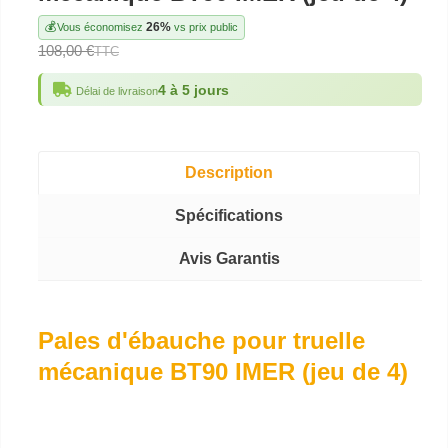
💰
26%
Vous économisez
vs prix public
108,00 €
TTC
4 à 5 jours
Délai de livraison
Description
Spécifications
Avis Garantis
Pales d'ébauche pour truelle
mécanique BT90 IMER (jeu de 4)