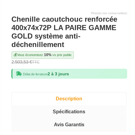
Photo(s) non contractuelle(s)
Chenille caoutchouc renforcée
400x74x72P LA PAIRE GAMME
GOLD système anti-
déchenillement
💰
10%
Vous économisez
vs prix public
2.503,53 €
TTC
2 à 3 jours
Délai de livraison
Description
Spécifications
Avis Garantis