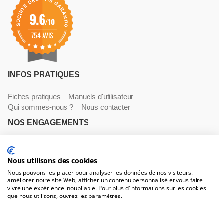
9.6
/10
754 AVIS
INFOS PRATIQUES
Fiches pratiques
Manuels d'utilisateur
Qui sommes-nous ?
Nous contacter
NOS ENGAGEMENTS
Livraisons
Paiements
Mentions légales et CGV
Nous utilisons des cookies
NOS COORDONNÉES
Nous pouvons les placer pour analyser les données de nos visiteurs,
améliorer notre site Web, afficher un contenu personnalisé et vous faire
530 avenue du Roucagnier , 34400 Lunel-Viel
vivre une expérience inoubliable. Pour plus d'informations sur les cookies
04 67 58 38 57
que nous utilisons, ouvrez les paramètres.
contact@trconseil.com
www.trconseil.com