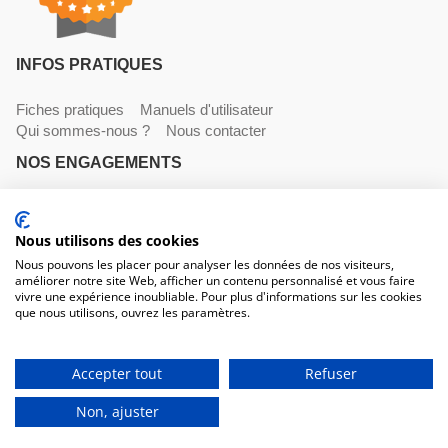
INFOS PRATIQUES
Fiches pratiques
Manuels d'utilisateur
Qui sommes-nous ?
Nous contacter
NOS ENGAGEMENTS
Livraisons
Paiements
Mentions légales et CGV
Nous utilisons des cookies
NOS COORDONNÉES
Nous pouvons les placer pour analyser les données de nos visiteurs,
améliorer notre site Web, afficher un contenu personnalisé et vous faire
530 avenue du Roucagnier , 34400 Lunel-Viel
vivre une expérience inoubliable. Pour plus d'informations sur les cookies
04 67 58 38 57
que nous utilisons, ouvrez les paramètres.
contact@trconseil.com
www.trconseil.com
Du lundi au vendredi, 8h00 - 12h00 / 13h45 à 17h30
Accepter tout
Refuser
484,00 €
Non, ajuster
HT
580,80 €
TTC