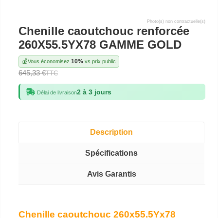
Photo(s) non contractuelle(s)
Chenille caoutchouc renforcée
260X55.5YX78 GAMME GOLD
💰
10%
Vous économisez
vs prix public
645,33 €
TTC
2 à 3 jours
Délai de livraison
Description
Spécifications
Avis Garantis
Chenille caoutchouc 260x55.5Yx78