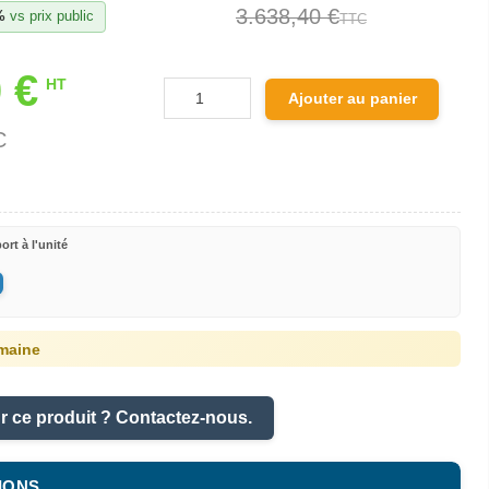
3.638,40 €
%
vs prix public
TTC
 €
HT
Ajouter au panier
C
ort à l'unité
maine
r ce produit ? Contactez-nous.
IONS