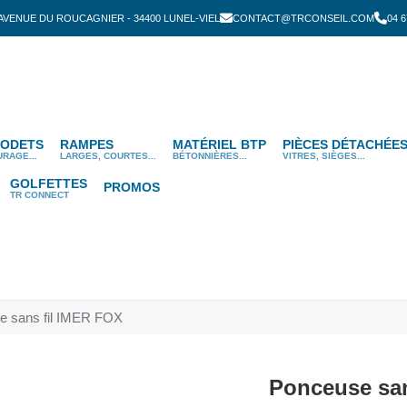
 AVENUE DU ROUCAGNIER - 34400 LUNEL-VIEL
CONTACT@TRCONSEIL.COM
04 6
ODETS
RAMPES
MATÉRIEL BTP
PIÈCES DÉTACHÉE
URAGE...
LARGES, COURTES...
BÉTONNIÈRES...
VITRES, SIÈGES...
GOLFETTES
PROMOS
TR CONNECT
e sans fil IMER FOX
Ponceuse san