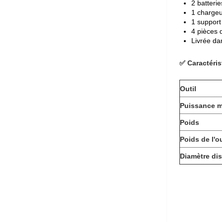
2 batterie
1 chargeu
1 suppor
4 pièces 
Livrée da
✅ Caractéri
Outil
Puissance m
Poids
Poids de l'ou
Diamètre di