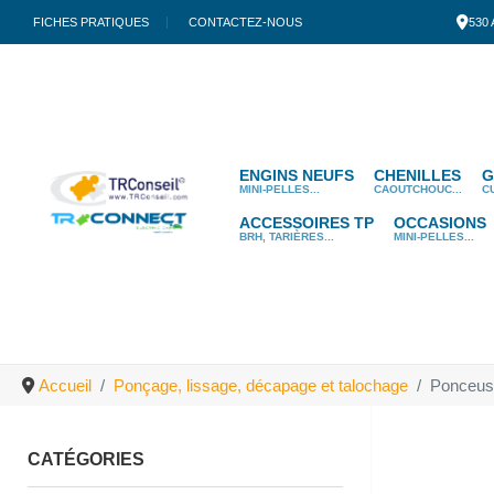
FICHES PRATIQUES
CONTACTEZ-NOUS
530
ENGINS NEUFS
CHENILLES
G
MINI-PELLES...
CAOUTCHOUC...
C
ACCESSOIRES TP
OCCASIONS
BRH, TARIÈRES...
MINI-PELLES...
Accueil
Ponçage, lissage, décapage et talochage
Ponceus
CATÉGORIES