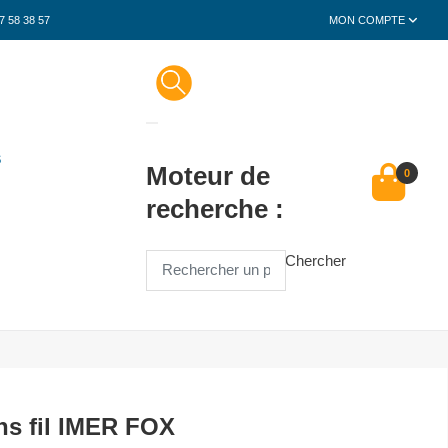
7 58 38 57
MON COMPTE
S
Moteur de
0
recherche :
Chercher
s fil IMER FOX