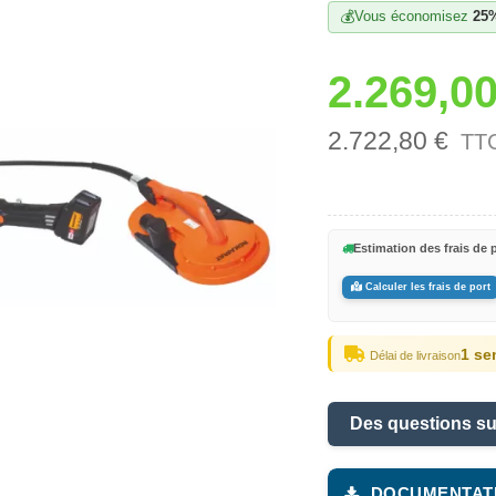
💰
Vous économisez
25
2.269,00
2.722,80 €
TT
Estimation des frais de p
Calculer les frais de port
1 se
Délai de livraison
Des questions su
DOCUMENTAT