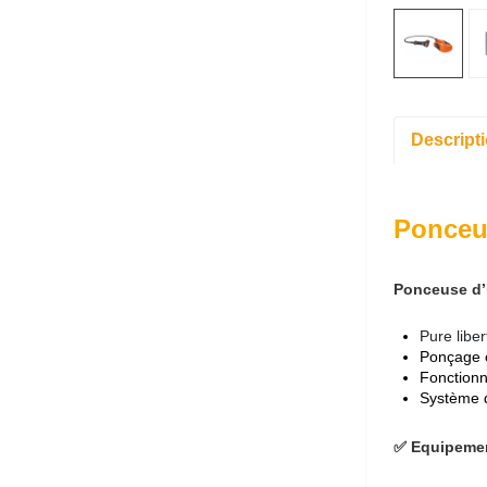
Descript
Ponceu
Ponceuse d’I
Pure libe
Ponçage e
Fonctionn
Système d
✅ Equipemen