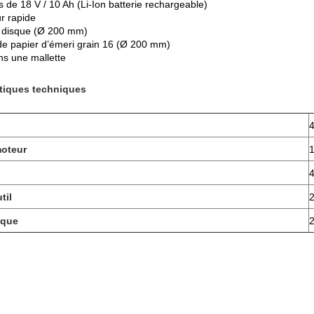
s de 18 V / 10 Ah (Li-Ion batterie rechargeable)
r rapide
t disque (Ø 200 mm)
de papier d’émeri grain 16 (Ø 200 mm)
ns une mallette
stiques techniques
4
oteur
1
4
til
2
sque