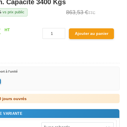
. Capacité 3400 Kgs
863,53 €
%
vs prix public
TTC
€
HT
Ajouter au panier
ort à l'unité
0 jours ouvrés
E VARIANTE