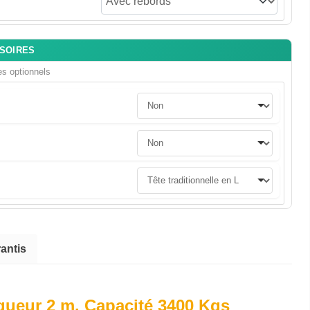
SSOIRES
es optionnels
antis
ueur 2 m. Capacité 3400 Kgs