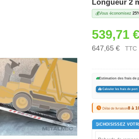
Longueur 2 m
💰
Vous économisez
25
539,71 
647,65 €
TTC
Estimation des frais de p
Calculer les frais de port
8 à 1
Délai de livraison
CHOISISSEZ VOTR