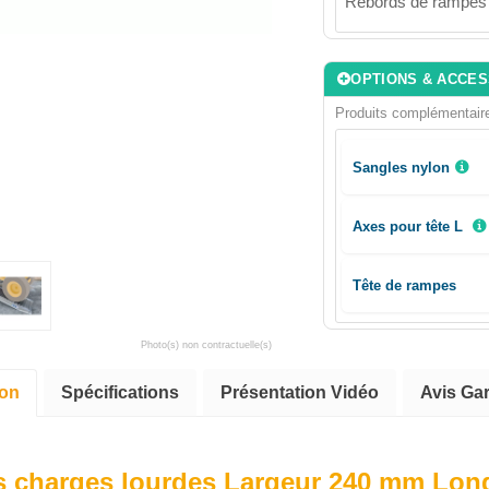
Rebords de rampes
OPTIONS & ACCE
Produits complémentair
Sangles nylon
Axes pour tête L
Tête de rampes
Photo(s) non contractuelle(s)
ion
Spécifications
Présentation Vidéo
Avis Gar
 charges lourdes Largeur 240 mm Long