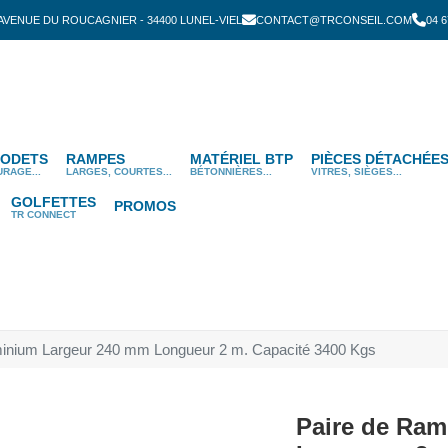
 AVENUE DU ROUCAGNIER - 34400 LUNEL-VIEL
CONTACT@TRCONSEIL.COM
04 6
ODETS
RAMPES
MATÉRIEL BTP
PIÈCES DÉTACHÉE
URAGE...
LARGES, COURTES...
BÉTONNIÈRES...
VITRES, SIÈGES...
GOLFETTES
PROMOS
TR CONNECT
inium Largeur 240 mm Longueur 2 m. Capacité 3400 Kgs
Paire de Ra