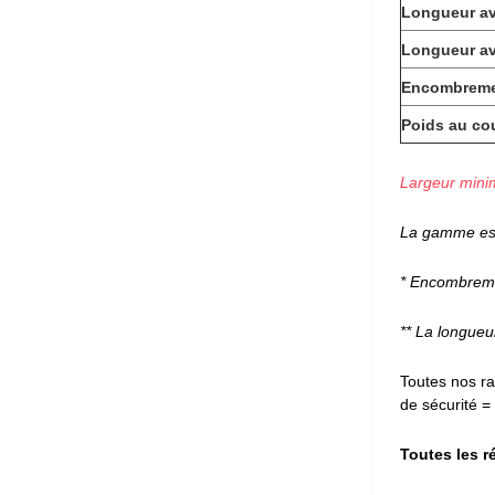
Longueur av
Longueur av
Encombremen
Poids au co
Largeur minim
La gamme est
* Encombremen
** La longueu
Toutes nos r
de sécurité = 
Toutes les r