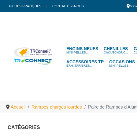
FICHES PRATIQUES
CONTACTEZ-NOUS
530
ENGINS NEUFS
CHENILLES
G
MINI-PELLES...
CAOUTCHOUC...
C
ACCESSOIRES TP
OCCASIONS
BRH, TARIÈRES...
MINI-PELLES...
Accueil
Rampes charges lourdes
Paire de Rampes d'Alum
CATÉGORIES