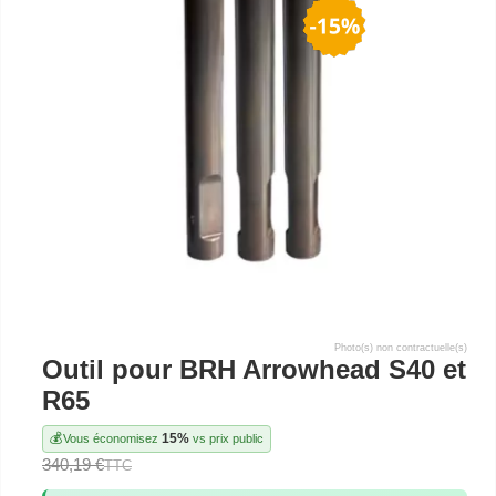
Photo(s) non contractuelle(s)
Outil pour BRH Arrowhead S40 et
R65
💰
15%
Vous économisez
vs prix public
340,19 €
TTC