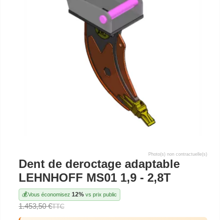
Photo(s) non contractuelle(s)
Dent de deroctage adaptable
LEHNHOFF MS01 1,9 - 2,8T
💰
12%
Vous économisez
vs prix public
1.453,50 €
TTC