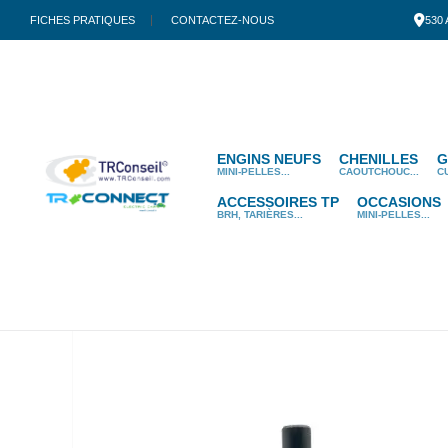
FICHES PRATIQUES
CONTACTEZ-NOUS
530
ENGINS NEUFS
CHENILLES
G
MINI-PELLES...
CAOUTCHOUC...
C
ACCESSOIRES TP
OCCASIONS
BRH, TARIÈRES...
MINI-PELLES...