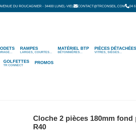
 AVENUE DU ROUCAGNIER - 34400 LUNEL-VIEL
CONTACT@TRCONSEIL.COM
04 6
ODETS
RAMPES
MATÉRIEL BTP
PIÈCES DÉTACHÉE
URAGE...
LARGES, COURTES...
BÉTONNIÈRES...
VITRES, SIÈGES...
GOLFETTES
PROMOS
TR CONNECT
Cloche 2 pièces 180mm fon
R40