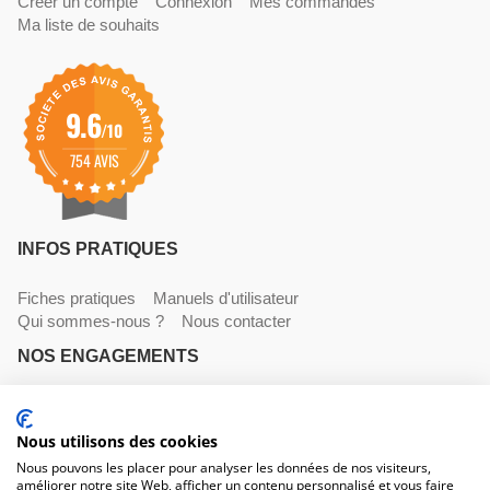
Créer un compte
Connexion
Mes commandes
Ma liste de souhaits
9.6
/10
754 AVIS
INFOS PRATIQUES
Fiches pratiques
Manuels d'utilisateur
Qui sommes-nous ?
Nous contacter
NOS ENGAGEMENTS
Livraisons
Paiements
Mentions légales et CGV
NOS COORDONNÉES
Nous utilisons des cookies
Nous pouvons les placer pour analyser les données de nos visiteurs,
améliorer notre site Web, afficher un contenu personnalisé et vous faire
530 avenue du Roucagnier , 34400 Lunel-Viel