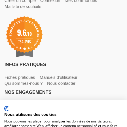
Créer un compte
Connexion
Mes commandes
Ma liste de souhaits
9.6
/10
754 AVIS
INFOS PRATIQUES
Fiches pratiques
Manuels d'utilisateur
Qui sommes-nous ?
Nous contacter
NOS ENGAGEMENTS
Livraisons
Paiements
Mentions légales et CGV
NOS COORDONNÉES
Nous utilisons des cookies
Nous pouvons les placer pour analyser les données de nos visiteurs,
améliorer notre site Web, afficher un contenu personnalisé et vous faire
530 avenue du Roucagnier , 34400 Lunel-Viel