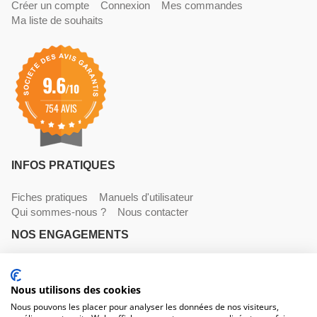
Créer un compte
Connexion
Mes commandes
Ma liste de souhaits
9.6
/10
754 AVIS
INFOS PRATIQUES
Fiches pratiques
Manuels d'utilisateur
Qui sommes-nous ?
Nous contacter
NOS ENGAGEMENTS
Livraisons
Paiements
Mentions légales et CGV
Nous utilisons des cookies
NOS COORDONNÉES
Nous pouvons les placer pour analyser les données de nos visiteurs,