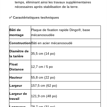
temps, éliminant ainsi les travaux supplémentaires
nécessaires après stabilisation de la terre.
✅ Caractéristiques techniques
Bâti de
Plaque de fixation rapide Dingo®, base
montage
mécanosoudée
Construction
Bâti en acier mécanosoudé
Diamètre de
35,5 cm (14 po)
la tarière
Float
12,7 cm / 5 po
Distance
Hauteur
55,8 cm (22 po)
Largeur
157,5 cm (62 po)
Largeur de
121,9 cm (48 po)
travail
Longueur
78,7 cm (31 po)