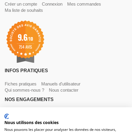
Créer un compte
Connexion
Mes commandes
Ma liste de souhaits
9.6
/10
754 AVIS
INFOS PRATIQUES
Fiches pratiques
Manuels d'utilisateur
Qui sommes-nous ?
Nous contacter
NOS ENGAGEMENTS
Livraisons
Paiements
Mentions légales et CGV
Nous utilisons des cookies
NOS COORDONNÉES
Nous pouvons les placer pour analyser les données de nos visiteurs,