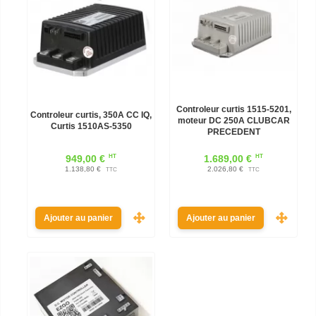
Controleur curtis 1515-5201,
Controleur curtis, 350A CC IQ,
moteur DC 250A CLUBCAR
Curtis 1510AS-5350
PRECEDENT
HT
HT
949,00 €
1.689,00 €
1.138,80 €
2.026,80 €
TTC
TTC
Ajouter au panier
Ajouter au panier