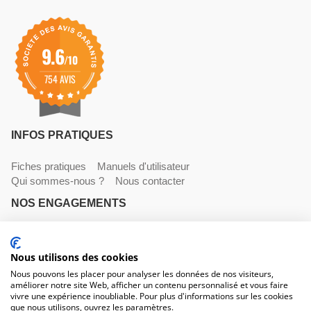
9.6
/10
754 AVIS
INFOS PRATIQUES
Fiches pratiques
Manuels d'utilisateur
Qui sommes-nous ?
Nous contacter
NOS ENGAGEMENTS
Livraisons
Paiements
Mentions légales et CGV
Nous utilisons des cookies
NOS COORDONNÉES
Nous pouvons les placer pour analyser les données de nos visiteurs,
améliorer notre site Web, afficher un contenu personnalisé et vous faire
530 avenue du Roucagnier , 34400 Lunel-Viel
vivre une expérience inoubliable. Pour plus d'informations sur les cookies
04 67 58 38 57
que nous utilisons, ouvrez les paramètres.