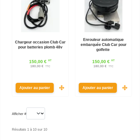
Enrouleur automatique
Chargeur occasion Club Car
embarquée Club Car pour
pour batteries plomb 48v
golfette
HT
HT
150,00 €
150,00 €
180,00 €
180,00 €
TTC
TTC
Ajouter au panier
Ajouter au panier
Afficher #
Résultats 1 à 10 sur 10