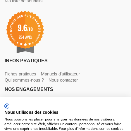
Ma liste de souhaits
9.6
/10
754 AVIS
INFOS PRATIQUES
Fiches pratiques
Manuels d'utilisateur
Qui sommes-nous ?
Nous contacter
NOS ENGAGEMENTS
Livraisons
Paiements
Mentions légales et CGV
Nous utilisons des cookies
NOS COORDONNÉES
Nous pouvons les placer pour analyser les données de nos visiteurs,
améliorer notre site Web, afficher un contenu personnalisé et vous faire
530 avenue du Roucagnier , 34400 Lunel-Viel
vivre une expérience inoubliable. Pour plus d'informations sur les cookies