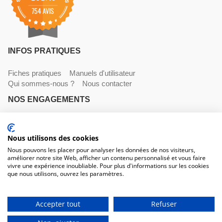
754 AVIS
INFOS PRATIQUES
Fiches pratiques
Manuels d'utilisateur
Qui sommes-nous ?
Nous contacter
NOS ENGAGEMENTS
Livraisons
Paiements
Mentions légales et CGV
Nous utilisons des cookies
NOS COORDONNÉES
Nous pouvons les placer pour analyser les données de nos visiteurs,
améliorer notre site Web, afficher un contenu personnalisé et vous faire
530 avenue du Roucagnier , 34400 Lunel-Viel
vivre une expérience inoubliable. Pour plus d'informations sur les cookies
04 67 58 38 57
que nous utilisons, ouvrez les paramètres.
contact@trconseil.com
www.trconseil.com
Du lundi au vendredi, 8h00 - 12h00 / 13h45 à 17h30
Accepter tout
Refuser