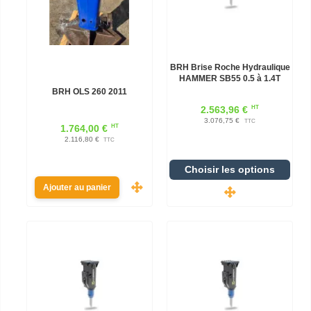
BRH Brise Roche Hydraulique
HAMMER SB55 0.5 à 1.4T
BRH OLS 260 2011
HT
2.563,96 €
3.076,75 €
TTC
HT
1.764,00 €
2.116,80 €
TTC
Choisir les options
Ajouter au panier