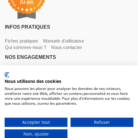
754 AVIS
INFOS PRATIQUES
Fiches pratiques
Manuels d'utilisateur
Qui sommes-nous ?
Nous contacter
NOS ENGAGEMENTS
Livraisons
Paiements
Mentions légales et CGV
Nous utilisons des cookies
NOS COORDONNÉES
Nous pouvons les placer pour analyser les données de nos visiteurs,
améliorer notre site Web, afficher un contenu personnalisé et vous faire
530 avenue du Roucagnier , 34400 Lunel-Viel
vivre une expérience inoubliable. Pour plus d'informations sur les cookies
04 67 58 38 57
que nous utilisons, ouvrez les paramètres.
contact@trconseil.com
www.trconseil.com
Du lundi au vendredi, 8h00 - 12h00 / 13h45 à 17h30
Accepter tout
Refuser
Non, ajuster