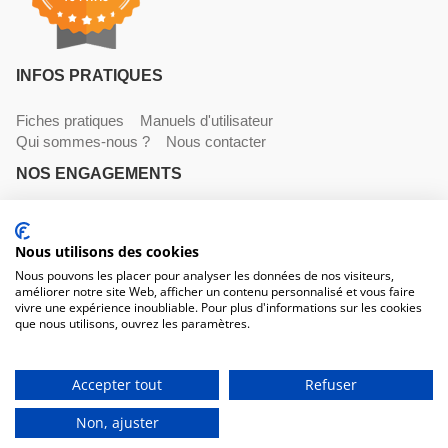
INFOS PRATIQUES
Fiches pratiques
Manuels d'utilisateur
Qui sommes-nous ?
Nous contacter
NOS ENGAGEMENTS
Livraisons
Paiements
Mentions légales et CGV
Nous utilisons des cookies
NOS COORDONNÉES
Nous pouvons les placer pour analyser les données de nos visiteurs,
améliorer notre site Web, afficher un contenu personnalisé et vous faire
530 avenue du Roucagnier , 34400 Lunel-Viel
vivre une expérience inoubliable. Pour plus d'informations sur les cookies
04 67 58 38 57
que nous utilisons, ouvrez les paramètres.
contact@trconseil.com
www.trconseil.com
Du lundi au vendredi, 8h00 - 12h00 / 13h45 à 17h30
Accepter tout
Refuser
Non, ajuster