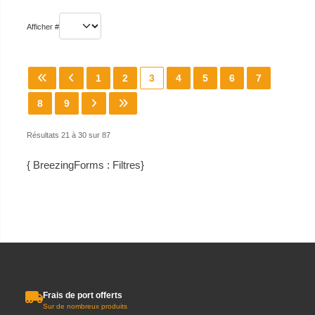
Afficher #
1
2
3
4
5
6
7
8
9
Résultats 21 à 30 sur 87
{ BreezingForms : Filtres}
Frais de port offerts
Sur de nombreux produits