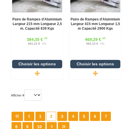
Paire de Rampes d'Aluminium
Paire de Rampes d'Aluminium
Largeur 215 mm Longueur 2,5
Largeur 415 mm Longueur 1,5
m. Capacité 839 Kgs
m Capacité 2900 Kgs
HT
HT
384,35 €
469,29 €
461,22 €
563,15 €
TTC
TTC
Choisir les options
Choisir les options
Afficher #
1
2
3
4
5
6
7
8
9
10