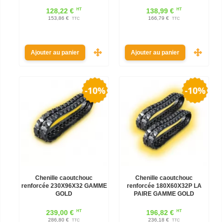
HT
HT
128,22 €
138,99 €
153,86 €
166,79 €
TTC
TTC
Ajouter au panier
Ajouter au panier
Chenille caoutchouc
Chenille caoutchouc
renforcée 230X96X32 GAMME
renforcée 180X60X32P LA
GOLD
PAIRE GAMME GOLD
HT
HT
239,00 €
196,82 €
286,80 €
236,18 €
TTC
TTC