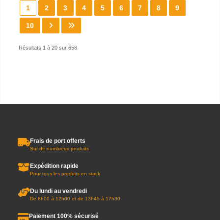
1
2
3
4
5
6
7
8
9
10
Résultats 1 à 20 sur 658
Frais de port offerts
Sur de nombreux produits
Expédition rapide
Pour tous les produits en stock
Du lundi au vendredi
De 8h00 à 12h00 et de 13h45 à 17h30
Paiement 100% sécurisé