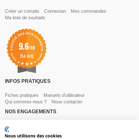
Créer un compte
Connexion
Mes commandes
Ma liste de souhaits
9.6
/10
754 AVIS
INFOS PRATIQUES
Fiches pratiques
Manuels d'utilisateur
Qui sommes-nous ?
Nous contacter
NOS ENGAGEMENTS
Livraisons
Paiements
Mentions légales et CGV
Nous utilisons des cookies
NOS COORDONNÉES