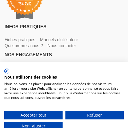
754 AVIS
INFOS PRATIQUES
Fiches pratiques
Manuels d'utilisateur
Qui sommes-nous ?
Nous contacter
NOS ENGAGEMENTS
Livraisons
Paiements
Mentions légales et CGV
Nous utilisons des cookies
NOS COORDONNÉES
Nous pouvons les placer pour analyser les données de nos visiteurs,
améliorer notre site Web, afficher un contenu personnalisé et vous faire
530 avenue du Roucagnier , 34400 Lunel-Viel
vivre une expérience inoubliable. Pour plus d'informations sur les cookies
04 67 58 38 57
que nous utilisons, ouvrez les paramètres.
contact@trconseil.com
www.trconseil.com
Du lundi au vendredi, 8h00 - 12h00 / 13h45 à 17h30
Accepter tout
Refuser
Non, ajuster