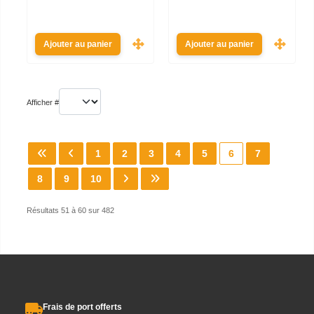
Ajouter au panier
Ajouter au panier
Afficher #
1
2
3
4
5
6
7
8
9
10
Résultats 51 à 60 sur 482
Frais de port offerts