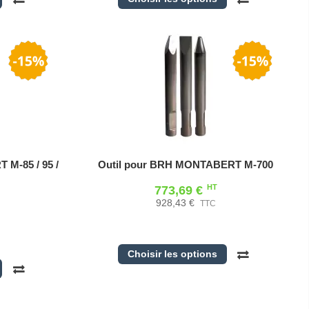
M-85 / 95 /
Outil pour BRH MONTABERT M-700
HT
773,69 €
928,43 €
TTC
Choisir les options