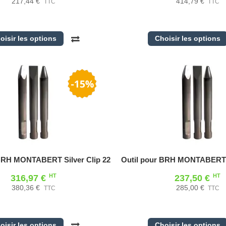
217,44 €
414,79 €
TTC
TTC
oisir les options
Choisir les options
 BRH MONTABERT Silver Clip 22
Outil pour BRH MONTABERT S
HT
HT
316,97 €
237,50 €
380,36 €
285,00 €
TTC
TTC
oisir les options
Choisir les options