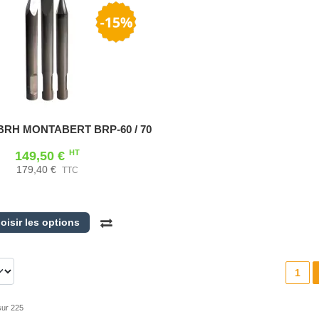
r BRH MONTABERT BRP-60 / 70
HT
149,50 €
179,40 €
TTC
oisir les options
1
sur 225