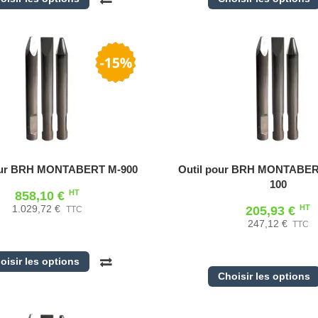
our BRH MONTABERT M-900
Outil pour BRH MONTABERT 
100
HT
858,10 €
HT
205,93 €
1.029,72 €
TTC
247,12 €
TTC
oisir les options
Choisir les options