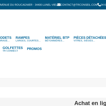
 AVENUE DU ROUCAGNIER - 34400 LUNEL-VIEL
CONTACT@TRCONSEIL.COM
04 6
ODETS
RAMPES
MATÉRIEL BTP
PIÈCES DÉTACHÉE
URAGE...
LARGES, COURTES...
BÉTONNIÈRES...
VITRES, SIÈGES...
GOLFETTES
PROMOS
TR CONNECT
Achat en li