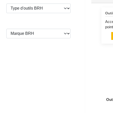
Outi
Acce
poin
Out